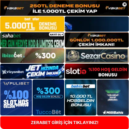
×
ZERABET GİRİŞ İÇİN TIKLAYINIZ!