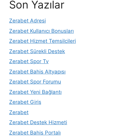
Son Yazılar
Zerabet Adresi
Zerabet Kullanıcı Bonusları
Zerabet Hizmet Temsilcileri
Zerabet Sürekli Destek
Zerabet Spor Tv
Zerabet Bahis Altyapısı
Zerabet Spor Forumu
Zerabet Yeni Bağlantı
Zerabet Giriş
Zerabet
Zerabet Destek Hizmeti
Zerabet Bahis Portalı