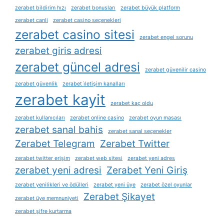
zerabet bildirim hızı
zerabet bonusları
zerabet büyük platform
zerabet canli
zerabet casino seçenekleri
zerabet casino sitesi
zerabet engel sorunu
zerabet giris adresi
zerabet güncel adresi
zerabet güvenilir casino
zerabet güvenlik
zerabet i̇letişim kanalları
zerabet kayit
zerabet kaç oldu
zerabet kullanıcıları
zerabet online casino
zerabet oyun masası
zerabet sanal bahis
zerabet sanal seçenekler
Zerabet Telegram
Zerabet Twitter
zerabet twitter erişim
zerabet web sitesi
zerabet yeni adres
zerabet yeni adresi
Zerabet Yeni Giriş
zerabet yenilikleri ve ödülleri
zerabet yeni üye
zerabet özel oyunlar
Zerabet Şikayet
zerabet üye memnuniyeti
zerabet şifre kurtarma