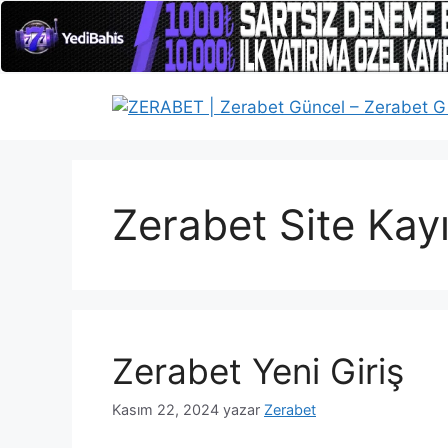
İçeriğe
atla
Zerabet Site Kayı
Zerabet Yeni Giriş
Kasım 22, 2024
yazar
Zerabet