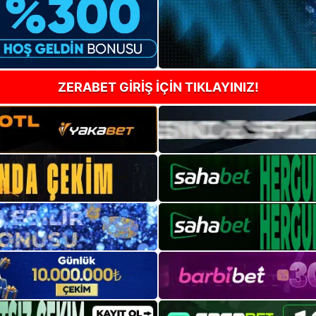
ZERABET GİRİŞ İÇİN TIKLAYINIZ!