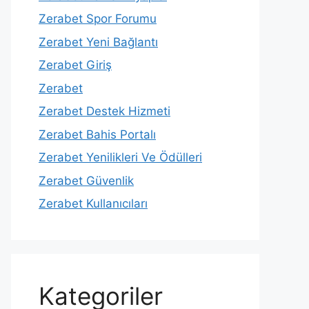
Zerabet Spor Forumu
Zerabet Yeni Bağlantı
Zerabet Giriş
Zerabet
Zerabet Destek Hizmeti
Zerabet Bahis Portalı
Zerabet Yenilikleri Ve Ödülleri
Zerabet Güvenlik
Zerabet Kullanıcıları
Kategoriler