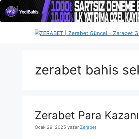
İçeriğe
atla
zerabet bahis se
Zerabet Para Kazan
Ocak 29, 2025
yazar
Zerabet