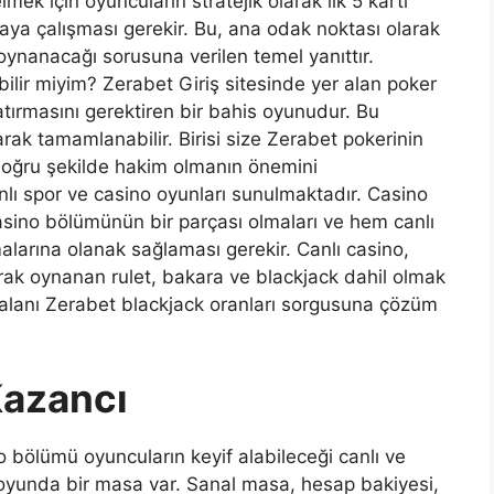
k için oyuncuların stratejik olarak ilk 5 kartı
a çalışması gerekir. Bu, ana odak noktası olarak
 oynanacağı sorusuna verilen temel yanıttır.
lir miyim? Zerabet Giriş sitesinde yer alan poker
atırmasını gerektiren bir bahis oyunudur. Bu
rak tamamlanabilir. Birisi size Zerabet pokerinin
 doğru şekilde hakim olmanın önemini
lı spor ve casino oyunları sunulmaktadır. Casino
casino bölümünün bir parçası olmaları ve hem canlı
malarına olanak sağlaması gerekir. Canlı casino,
ak oynanan rulet, bakara ve blackjack dahil olmak
 alanı Zerabet blackjack oranları sorgusuna çözüm
Kazancı
 bölümü oyuncuların keyif alabileceği canlı ve
 oyunda bir masa var. Sanal masa, hesap bakiyesi,