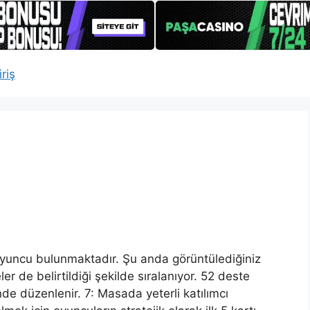
uncu bulunmaktadır. Şu anda görüntülediğiniz
er de belirtildiği şekilde sıralanıyor. 52 deste
e düzenlenir. 7: Masada yeterli katılımcı