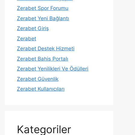
Zerabet Spor Forumu
Zerabet Yeni Bağlantı
Zerabet Giriş
Zerabet
Zerabet Destek Hizmeti
Zerabet Bahis Portalı
Zerabet Yenilikleri Ve Ödülleri
Zerabet Güvenlik
Zerabet Kullanıcıları
Kategoriler