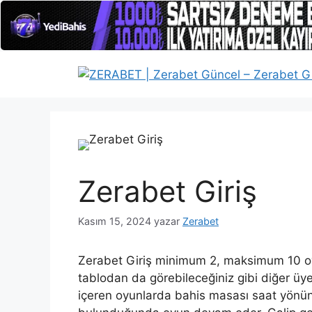
İçeriğe
atla
Zerabet Giriş
Kasım 15, 2024
yazar
Zerabet
Zerabet Giriş minimum 2, maksimum 10 oy
tablodan da görebileceğiniz gibi diğer üyel
içeren oyunlarda bahis masası saat yönünd